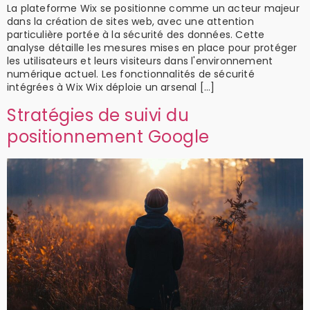
La plateforme Wix se positionne comme un acteur majeur
dans la création de sites web, avec une attention
particulière portée à la sécurité des données. Cette
analyse détaille les mesures mises en place pour protéger
les utilisateurs et leurs visiteurs dans l'environnement
numérique actuel. Les fonctionnalités de sécurité
intégrées à Wix Wix déploie un arsenal […]
Stratégies de suivi du
positionnement Google