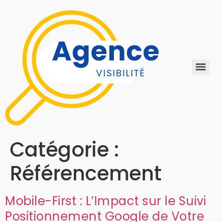
Catégorie :
Référencement
Mobile-First : L’Impact sur le Suivi
Positionnement Google de Votre