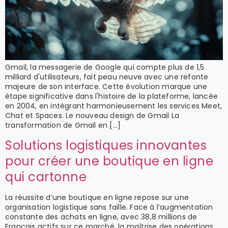
Gmail, la messagerie de Google qui compte plus de 1,5
milliard d'utilisateurs, fait peau neuve avec une refonte
majeure de son interface. Cette évolution marque une
étape significative dans l'histoire de la plateforme, lancée
en 2004, en intégrant harmonieusement les services Meet,
Chat et Spaces. Le nouveau design de Gmail La
transformation de Gmail en […]
Solutions logistiques innovantes
pour créer une boutique en ligne
qui cartonne
La réussite d’une boutique en ligne repose sur une
organisation logistique sans faille. Face à l’augmentation
constante des achats en ligne, avec 38,8 millions de
Français actifs sur ce marché, la maîtrise des opérations